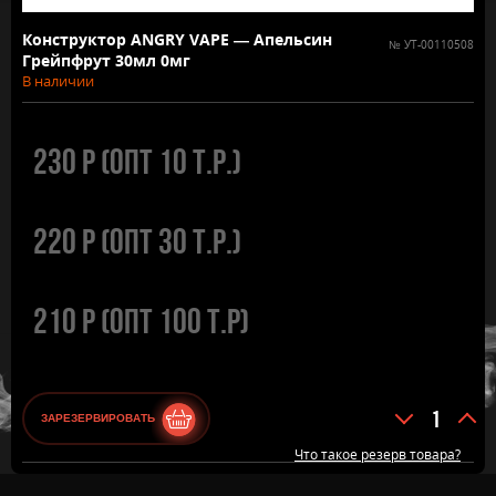
Конструктор ANGRY VAPE — Апельсин
№
УТ-00110508
Грейпфрут 30мл 0мг
В наличии
230
Р
(Опт 10 т.р.)
220
Р
(Опт 30 т.р.)
210
Р
(Опт 100 т.р)
Количест
ЗАРЕЗЕРВИРОВАТЬ
товара
Что такое резерв товара?
Конструк
ANGRY